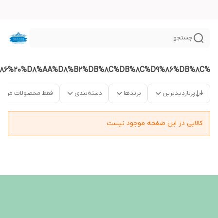
جستجو
%DA%AF%D9%84%D8%AF%D8%A7%D9%86%20%D8%AA%D8%B2%DB%8C%DB%8C%D9%86%DB%8C
پربازدیدترین
برندها
دسته‌بندی
فقط محصولات موجو
کالایی در این صفحه موجود نیست