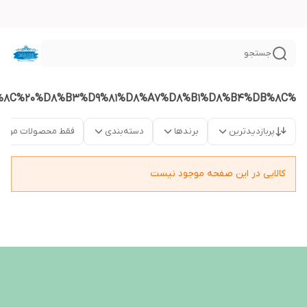
جستجو
%D9%86%D9%82%D8%A7%D8%B4%DB%8C%20%D8%B3%D9%81%D8%A7%D8%B1%D8%B4%DB%8C
پربازدیدترین
برندها
دسته‌بندی
فقط محصولات موجو
کالایی در این صفحه موجود نیست