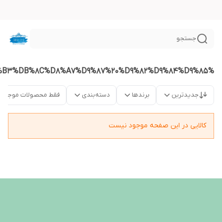
جستجو
%D8%B3%DB%8C%D8%A7%D9%87%20%D9%82%D9%84%D9%85
جدیدترین
برندها
دسته‌بندی
فقط محصولات موجود
کالایی در این صفحه موجود نیست