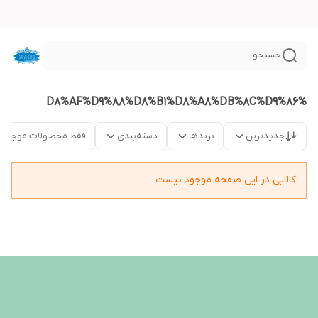
جستجو
%D8%AF%D9%88%D8%B1%D8%A8%DB%8C%D9%86
جدیدترین
برندها
دسته‌بندی
فقط محصولات موجود
کالایی در این صفحه موجود نیست