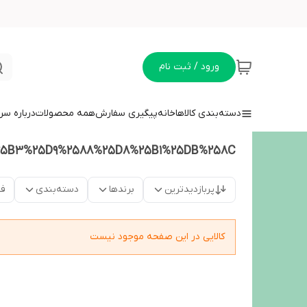
ورود / ثبت نام
دسته‌بندی کالاها
خانه
پیگیری سفارش
همه محصولات
درباره سر
5B3%25D9%2588%25D8%25B1%25DB%258C
پربازدیدترین
برندها
دسته‌بندی
فق
کالایی در این صفحه موجود نیست