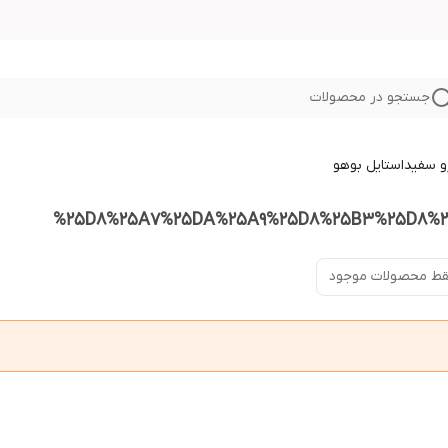
جستجو در محصولات
و سفید
استایل بوهو
%25D8%25A7%25DA%25A9%25D8%25B3%25D8%2
ط محصولات موجود