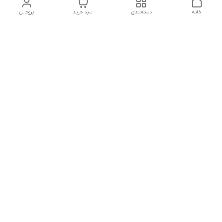
خانه
دسته‌بندی
سبد خرید
پروفایل
دسترسی سریع
تماس با ما
شکایات
درباره سرو سفید
قوانین و مقررات
سیاست حریم خصوصی
استایل بوهو
برای تماس با پشتیبانی از ساعت 9 الی 21 با تلفن 09966335235
تماس بگیرید